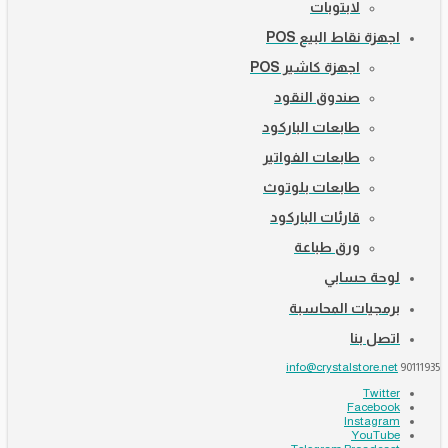
لابتوبات
اجهزة نقاط البيع POS
اجهزة كاشير POS
صندوق النقود
طابعات الباركود
طابعات الفواتير
طابعات بلوتوث
قارئات الباركود
ورق طباعة
لوحة حسابي
برمجيات المحاسبة
اتصل بنا
info@crystalstore.net
90111935
Twitter
Facebook
Instagram
YouTube