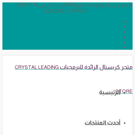
الأسعار في الموقع بعد خصم 50% مرحبا بكم في CRYSTAL
LEADING
90111935
info@crystalstore.net
Twitter
Facebook
Instagram
YouTube
Telegram Broadcast
WhatsApp
متجر كريستال الرائدة للبرمجيات
CRYSTAL LEADING
STORE
الرئيسية
أحدث المنتجات