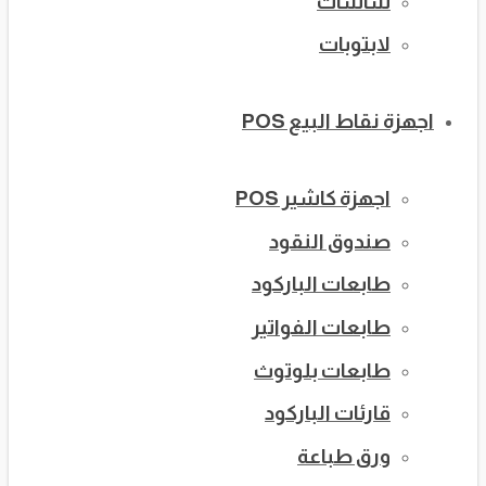
شاشات
لابتوبات
اجهزة نقاط البيع POS
اجهزة كاشير POS
صندوق النقود
طابعات الباركود
طابعات الفواتير
طابعات بلوتوث
قارئات الباركود
ورق طباعة