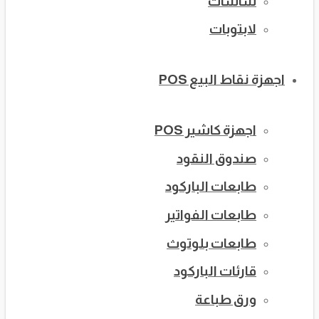
شاشات
لابتوبات
اجهزة نقاط البيع POS
اجهزة كاشير POS
صندوق النقود
طابعات الباركود
طابعات الفواتير
طابعات بلوتوث
قارئات الباركود
ورق طباعة