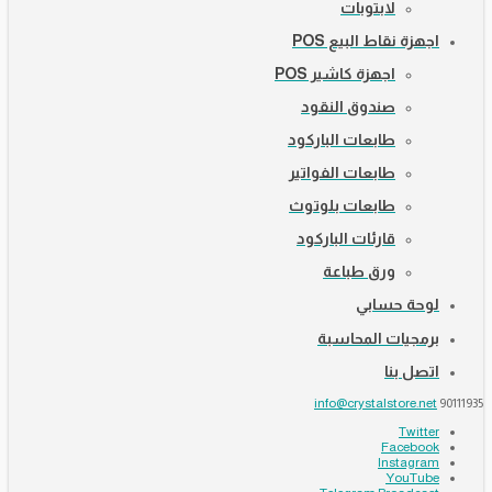
لابتوبات
اجهزة نقاط البيع POS
اجهزة كاشير POS
صندوق النقود
طابعات الباركود
طابعات الفواتير
طابعات بلوتوث
قارئات الباركود
ورق طباعة
لوحة حسابي
برمجيات المحاسبة
اتصل بنا
info@crystalstore.net
90111935
Twitter
Facebook
Instagram
YouTube