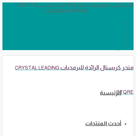
الأسعار في الموقع بعد خصم 50% مرحبا بكم في CRYSTAL
LEADING
90111935
info@crystalstore.net
Twitter
Facebook
Instagram
YouTube
Telegram Broadcast
WhatsApp
متجر كريستال الرائدة للبرمجيات
CRYSTAL LEADING
STORE
الرئيسية
أحدث المنتجات