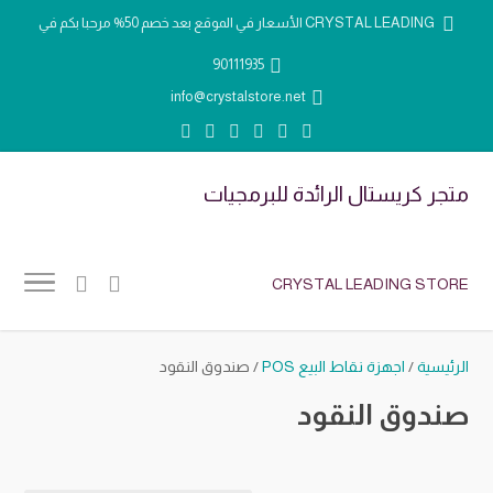
الأسعار في الموقع بعد خصم 50% مرحبا بكم في CRYSTAL LEADING
90111935
info@crystalstore.net
متجر كريستال الرائدة للبرمجيات
CRYSTAL LEADING STORE
الرئيسية
/
اجهزة نقاط البيع POS
/ صندوق النقود
صندوق النقود