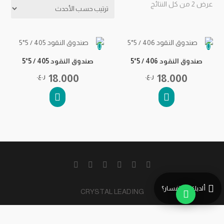
تم
عرض ⁦2⁩ من كل النتائج
الفرز
حسب
الأحدث
صندوق النقود 406 / 5*5
صندوق النقود 405 / 5*5
18.000
ر.ع.
18.000
ر.ع.
ألديك استفسار؟
CRYSTAL LEADING