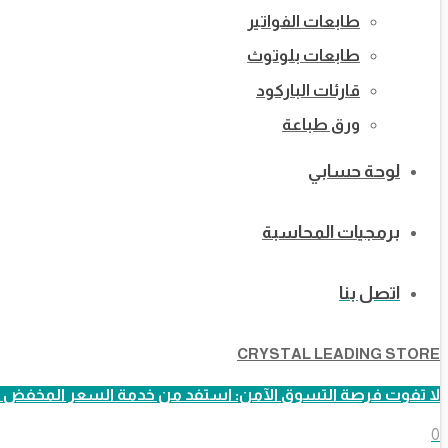
طابعات الفواتير
طابعات بلوتوث
قارئات الباركود
ورق طباعة
لوحة حسابي
برمجيات المحاسبة
اتصل بنا
CRYSTAL LEADING STORE
لا تفوت فرصة التسوق الآمن: استفد من خدمة السعر المخفض ا
0