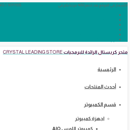
الأسعار في الموقع بعد خصم 50% مرحبا بكم في CRYSTAL LEADING
info@crystalstore.net
90111935
Twitter
Facebook
Instagram
YouTube
Telegram Broadcast
WhatsApp
متجر كريستال الرائدة للبرمجيات
CRYSTAL LEADING STORE
الرئيسية
أحدث المنتجات
قسم الكمبيوتر
اجهزة كمبيوتر
كمبيوتر اللمس AIO