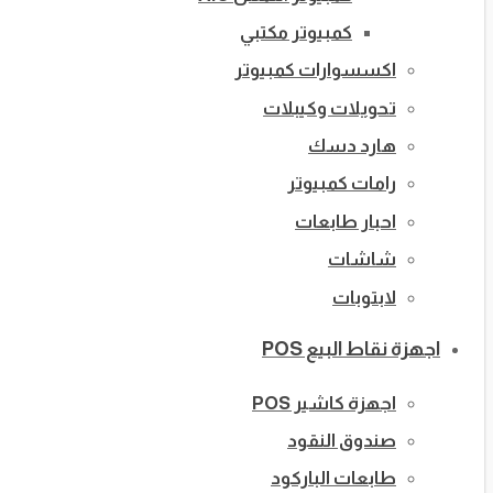
كمبيوتر مكتبي
اكسسوارات كمبيوتر
تحويلات وكيبلات
هارد دسك
رامات كمبيوتر
احبار طابعات
شاشات
لابتوبات
اجهزة نقاط البيع POS
اجهزة كاشير POS
صندوق النقود
طابعات الباركود