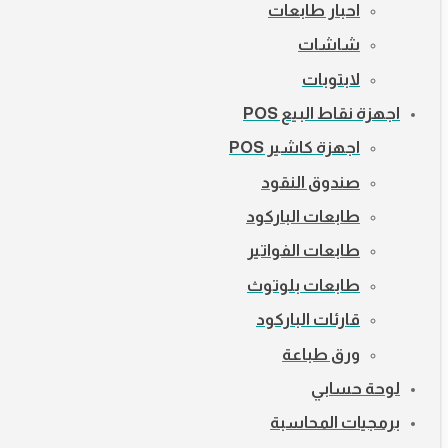
احبار طابعات
شاشات
لابتوبات
اجهزة نقاط البيع POS
اجهزة كاشير POS
صندوق النقود
طابعات الباركود
طابعات الفواتير
طابعات بلوتوث
قارئات الباركود
ورق طباعة
لوحة حسابي
برمجيات المحاسبة