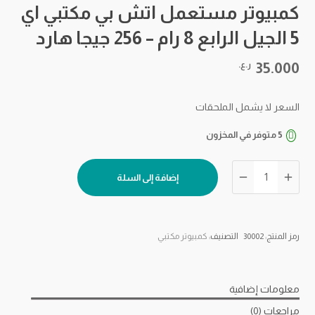
كمبيوتر مستعمل اتش بي مكتبي اي
5 الجيل الرابع 8 رام – 256 جيجا هارد
35.000
ر.ع.
السعر لا يشمل الملحقات
5 متوفر في المخزون
كمية
إضافة إلى السلة
كمبيوتر
مستعمل
اتش
بي
رمز المنتج:
30002
التصنيف:
كمبيوتر مكتبي
مكتبي
اي
5
معلومات إضافية
الجيل
مراجعات (0)
الرابع