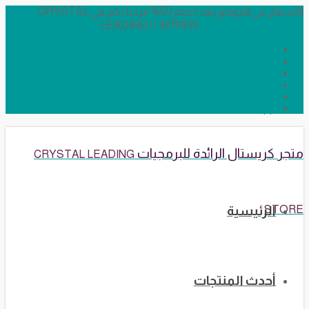
الأسعار في الموقع بعد خصم 50% مرحبا بكم في CRYSTAL
LEADING
90111935
info@crystalstore.net
Twitter
Facebook
Instagram
YouTube
Telegram Broadcast
WhatsApp
متجر كريستال الرائدة للبرمجيات
CRYSTAL LEADING
STORE
الرئيسية
أحدث المنتجات