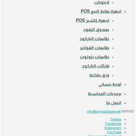
لابتوبات
اجهزة نقاط البيع POS
اجهزة كاشير POS
صندوق النقود
طابعات الباركود
طابعات الفواتير
طابعات بلوتوث
قارئات الباركود
ورق طباعة
لوحة حسابي
برمجيات المحاسبة
اتصل بنا
info@crystalstore.net
90111935
Twitter
Facebook
Instagram
YouTube