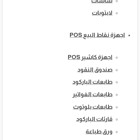
شاشات
لابتوبات
اجهزة نقاط البيع POS
اجهزة كاشير POS
صندوق النقود
طابعات الباركود
طابعات الفواتير
طابعات بلوتوث
قارئات الباركود
ورق طباعة