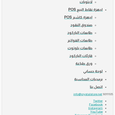
لابتوبات
اجهزة نقاط البيع POS
اجهزة كاشير POS
صندوق النقود
طابعات الباركود
طابعات الفواتير
طابعات بلوتوث
قارئات الباركود
ورق طباعة
لوحة حسابي
برمجيات المحاسبة
اتصل بنا
info@crystalstore.net
90111935
Twitter
Facebook
Instagram
YouTube