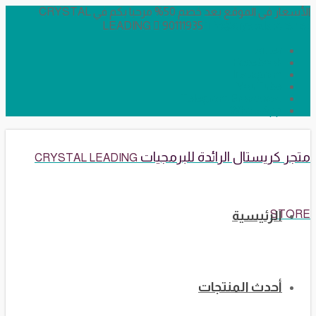
الأسعار في الموقع بعد خصم 50% مرحبا بكم في CRYSTAL
LEADING
90111935
info@crystalstore.net
Twitter
Facebook
Instagram
YouTube
Telegram Broadcast
WhatsApp
متجر كريستال الرائدة للبرمجيات
CRYSTAL LEADING
STORE
الرئيسية
أحدث المنتجات