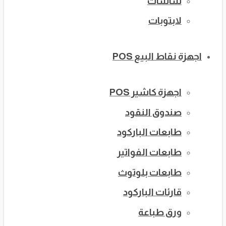
شاشات
لابتوبات
اجهزة نقاط البيع POS
اجهزة كاشير POS
صندوق النقود
طابعات الباركود
طابعات الفواتير
طابعات بلوتوث
قارئات الباركود
ورق طباعة