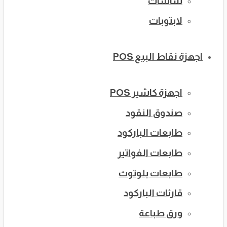
شاشات
لابتوبات
اجهزة نقاط البيع POS
اجهزة كاشير POS
صندوق النقود
طابعات الباركود
طابعات الفواتير
طابعات بلوتوث
قارئات الباركود
ورق طباعة