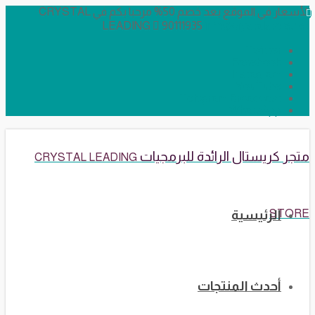
الأسعار في الموقع بعد خصم 50% مرحبا بكم في CRYSTAL
LEADING
90111935
info@crystalstore.n
Twitter
Facebook
Instagram
YouTube
Telegram Broadcast
WhatsApp
جر كريستال الرائدة للبرمجيات
CRYSTAL LEADING
STO
الرئيسية
أحدث المنتجات