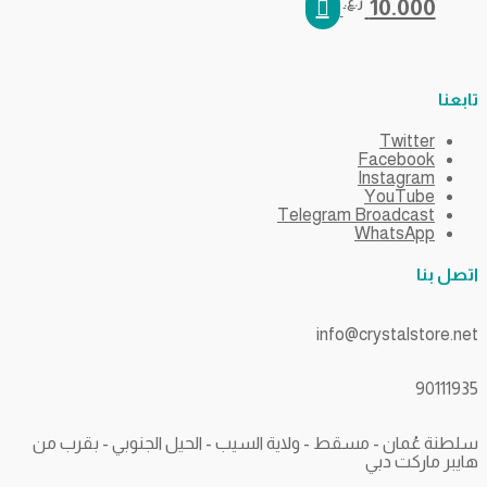
10.000
ر.ع.
بعنا
Twitter
Facebook
Instagram
YouTube
Telegram Broadcast
WhatsApp
صل بنا
info@crystalstore.n
901119
طنة عُمان - مسقط - ولاية السيب - الحيل الجنوبي - بقرب من
يبر ماركت دبي