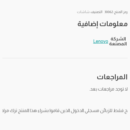
صة
تعمل
 المنتج:
30062
التصنيف:
شاشات
V
علومات إضافية
لشركة
Lenovo
مصنعة
مراجعات
 توجد مراجعات بعد.
ط للزبائن مسجلي الدخول الذين قاموا بشراء هذا المنتج ترك مراجعة.