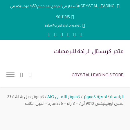
الأسعار في الموقع بعد خصم 50% مرحبا بكم في CRYSTAL LEADING
90111935
info@crystalstore.net
متجر كريستال الرائدة للبرمجيات
CRYSTAL LEADING STORE
الرئيسية
/
اجهزة كمبيوتر
/
كمبيوتر اللمس AIO
/ كمبيوتر ديل شاشة 23
لمس اوبتيبليكس 9010 آي7 – 8 رام – 256 هارد – الجيل الثالث