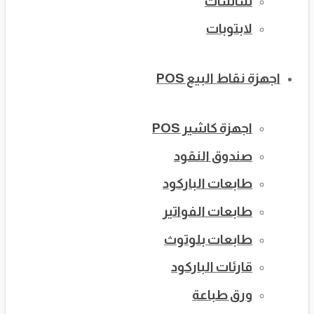
شاشات
لابتوبات
اجهزة نقاط البيع POS
اجهزة كاشير POS
صندوق النقود
طابعات الباركود
طابعات الفواتير
طابعات بلوتوث
قارئات الباركود
ورق طباعة