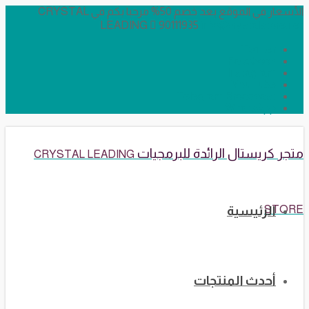
الأسعار في الموقع بعد خصم 50% مرحبا بكم في CRYSTAL
LEADING
90111935
info@crystalstore.net
Twitter
Facebook
Instagram
YouTube
Telegram Broadcast
WhatsApp
متجر كريستال الرائدة للبرمجيات
CRYSTAL LEADING
STORE
الرئيسية
أحدث المنتجات