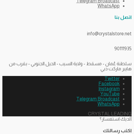
Telegram Broadcast
WhatsApp
اتصل بنا
info@crystalstore.net
90111935
سلطنة عُمان - مسقط - ولاية السيب - الحيل الجنوبي - بقرب من
هايبر ماركت دبي
Twitter
Facebook
Instagram
YouTube
Telegram Broadcast
WhatsApp
CRYSTAL LEADING
ألديك استفسار؟
اكتب رسالتك