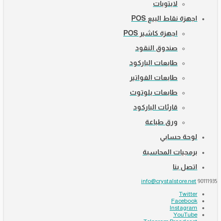
لابتوبات
اجهزة نقاط البيع POS
اجهزة كاشير POS
صندوق النقود
طابعات الباركود
طابعات الفواتير
طابعات بلوتوث
قارئات الباركود
ورق طباعة
لوحة حسابي
برمجيات المحاسبة
اتصل بنا
info@crystalstore.net
90111935
Twitter
Facebook
Instagram
YouTube