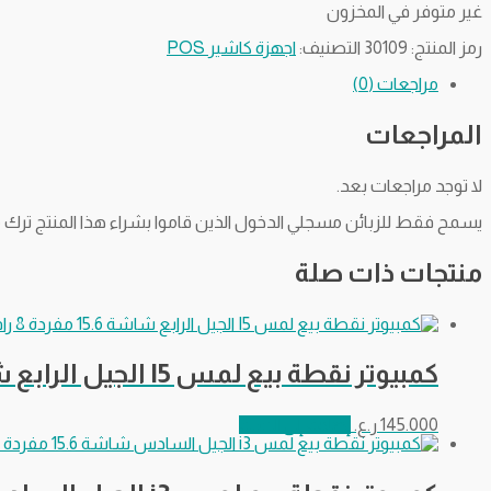
غير متوفر في المخزون
رمز المنتج:
30109
التصنيف:
اجهزة كاشير POS
مراجعات (0)
المراجعات
لا توجد مراجعات بعد.
يسمح فقط للزبائن مسجلي الدخول الذين قاموا بشراء هذا المنتج ترك م
منتجات ذات صلة
كمبيوتر نقطة بيع لمس I5 الجيل الرابع شاشة 15.6 مفردة 8 رام – 128 هارد
145.000
ر.ع.
إضافة إلى السلة