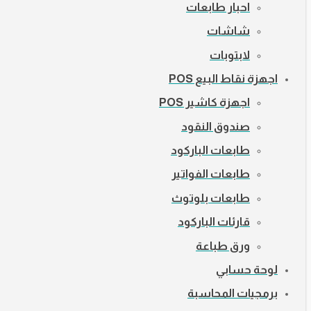
احبار طابعات
شاشات
لابتوبات
اجهزة نقاط البيع POS
اجهزة كاشير POS
صندوق النقود
طابعات الباركود
طابعات الفواتير
طابعات بلوتوث
قارئات الباركود
ورق طباعة
لوحة حسابي
برمجيات المحاسبة