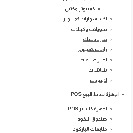
كمبيوتر مكتبي
اكسسوارات كمبيوتر
تحويلات وكيبلات
هارد دسك
رامات كمبيوتر
احبار طابعات
شاشات
لابتوبات
اجهزة نقاط البيع POS
اجهزة كاشير POS
صندوق النقود
طابعات الباركود