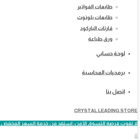
طابعات الفواتير
طابعات بلوتوث
قارئات الباركود
ورق طباعة
لوحة حسابي
برمجيات المحاسبة
اتصل بنا
CRYSTAL LEADING STORE
لا تفوت فرصة التسوق الآمن: استفد من خدمة السعر المخفض ا
0