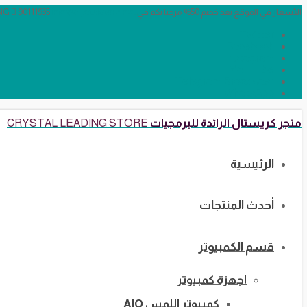
الأسعار في الموقع بعد خصم 50% مرحبا بكم في CRYSTAL LEADING
info@crystalstore.net
90111935
Twitter
Facebook
Instagram
YouTube
Telegram Broadcast
WhatsApp
متجر كريستال الرائدة للبرمجيات
CRYSTAL LEADING STORE
الرئيسية
أحدث المنتجات
قسم الكمبيوتر
اجهزة كمبيوتر
كمبيوتر اللمس AIO