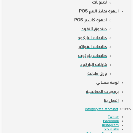
لابتوبات
اجهزة نقاط البيع POS
اجهزة كاشير POS
صندوق النقود
طابعات الباركود
طابعات الفواتير
طابعات بلوتوث
قارئات الباركود
ورق طباعة
لوحة حسابي
برمجيات المحاسبة
اتصل بنا
info@crystalstore.net
90111935
Twitter
Facebook
Instagram
YouTube