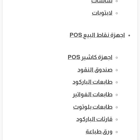
شاشات
لابتوبات
اجهزة نقاط البيع POS
اجهزة كاشير POS
صندوق النقود
طابعات الباركود
طابعات الفواتير
طابعات بلوتوث
قارئات الباركود
ورق طباعة