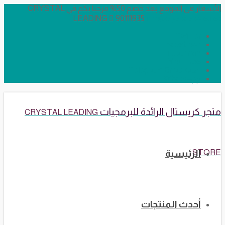
الأسعار في الموقع بعد خصم 50% مرحبا بكم في CRYSTAL
LEADING
90111935
info@crystalstore.net
Twitter
Facebook
Instagram
YouTube
Telegram Broadcast
WhatsApp
متجر كريستال الرائدة للبرمجيات
CRYSTAL LEADING
STORE
الرئيسية
أحدث المنتجات