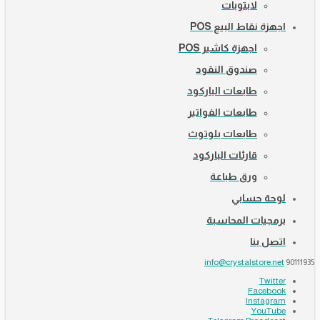
لابتوبات
اجهزة نقاط البيع POS
اجهزة كاشير POS
صندوق النقود
طابعات الباركود
طابعات الفواتير
طابعات بلوتوث
قارئات الباركود
ورق طباعة
لوحة حسابي
برمجيات المحاسبة
اتصل بنا
info@crystalstore.net
90111935
Twitter
Facebook
Instagram
YouTube