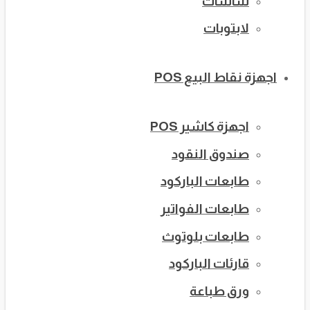
شاشات
لابتوبات
اجهزة نقاط البيع POS
اجهزة كاشير POS
صندوق النقود
طابعات الباركود
طابعات الفواتير
طابعات بلوتوث
قارئات الباركود
ورق طباعة