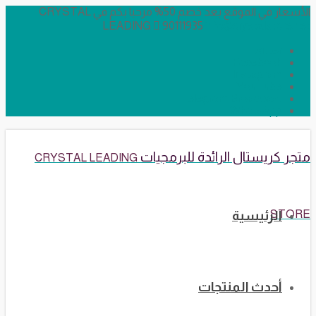
الأسعار في الموقع بعد خصم 50% مرحبا بكم في CRYSTAL
LEADING
90111935
info@crystalstore.net
Twitter
Facebook
Instagram
YouTube
Telegram Broadcast
WhatsApp
متجر كريستال الرائدة للبرمجيات
CRYSTAL LEADING
STORE
الرئيسية
أحدث المنتجات