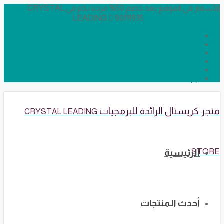
الأسعار في الموقع بعد خصم 50% مرحبا بكم في CRYSTAL
LEADING
90111935
info@crystalstore.net
Twitter
Facebook
Instagram
YouTube
Telegram Broadcast
WhatsApp
متجر كريستال الرائدة للبرمجيات
CRYSTAL LEADING
STORE
الرئيسية
أحدث المنتجات