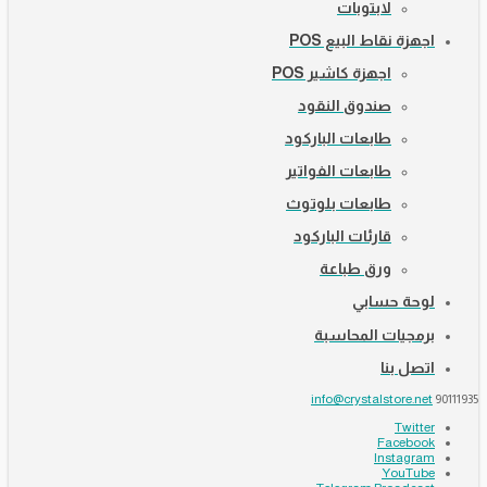
لابتوبات
اجهزة نقاط البيع POS
اجهزة كاشير POS
صندوق النقود
طابعات الباركود
طابعات الفواتير
طابعات بلوتوث
قارئات الباركود
ورق طباعة
لوحة حسابي
برمجيات المحاسبة
اتصل بنا
info@crystalstore.net
90111935
Twitter
Facebook
Instagram
YouTube