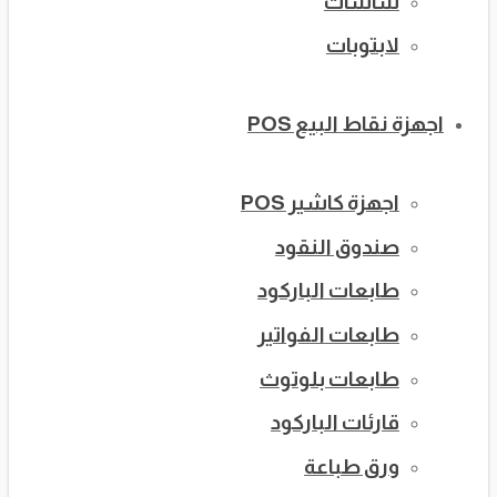
شاشات
لابتوبات
اجهزة نقاط البيع POS
اجهزة كاشير POS
صندوق النقود
طابعات الباركود
طابعات الفواتير
طابعات بلوتوث
قارئات الباركود
ورق طباعة