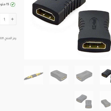
15 متوفر في المخزون
كمية
توصيلة
HDMI
1080P
رمز المنتج:
031
أنثى
إلى
أنثى