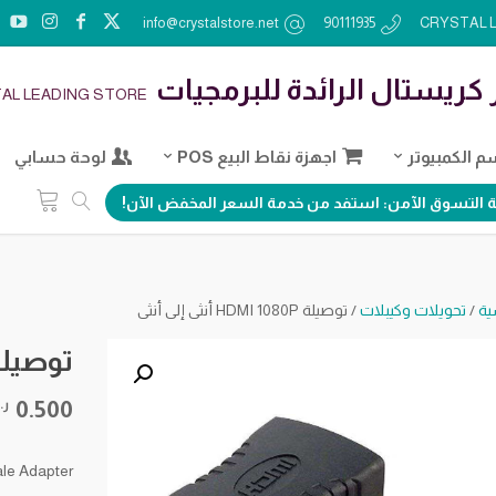
info@crystalstore.net
90111935
 كريستال الرائدة للبرمجيات
AL LEADING STORE
 الكمبيوتر
اجهزة نقاط البيع POS
لوحة حسابي
 التسوق الآمن: استفد من خدمة السعر المخفض الآن!
ية
/
تحويلات وكيبلات
/ توصيلة HDMI 1080P أنثى إلى أنثى
توصيلة HDMI 1080P أنثى إ
0.500
ر.
le Adapter