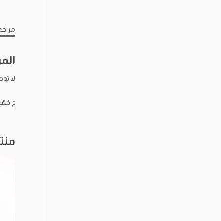
مراجعا
الم
لا توج
يسمح فقط ل
منت