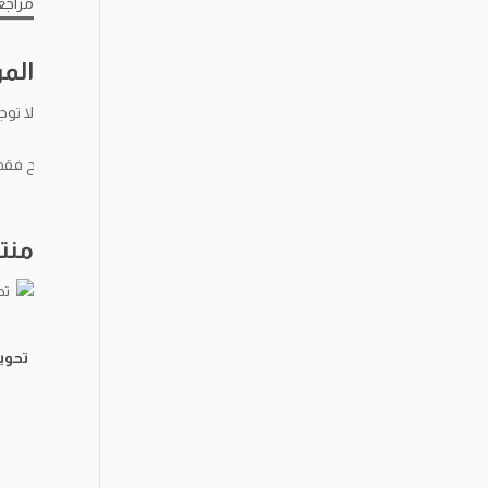
مراجعا
الم
لا توج
يسمح فقط ل
منت