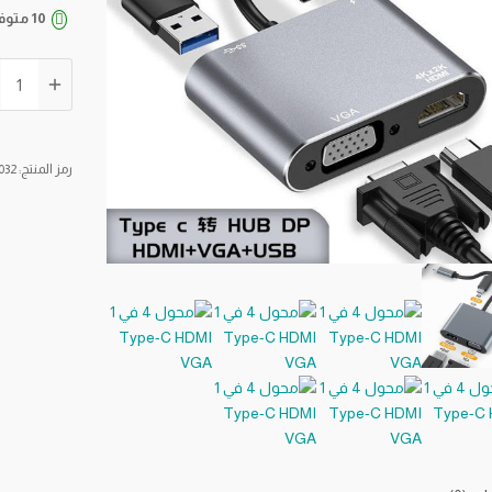
10 متوفر في المخزون
كمية
محول
4
في
رمز المنتج:
032
1
Type-
C
HDMI
VGA