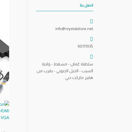
اتصل بنا
info@crystalstore.net
90111935
سلطنة عُمان - مسقط - ولاية
السيب - الحيل الجنوبي - بقرب من
هايبر ماركت دبي