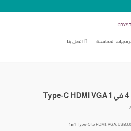
CRYST
رمجيات المحاسبة
اتصل بنا
Ty
ع.
4in1 Type-C to HDMI, VGA, USB3.