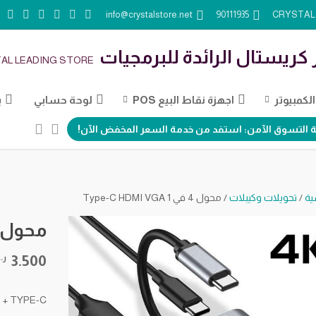
info@crystalstore.net
90111935
 كريستال الرائدة للبرمجيات
AL LEADING STORE
كمبيوتر
اجهزة نقاط البيع POS
لوحة حسابي
ب
 التسوق الآمن: استفد من خدمة السعر المخفض الآن!
ية
/
تحويلات وكيبلات
/ محول 4 في 1 Type-C HDMI VGA
محول 4 في 1 pe-C HDMI VGA
3.500
ر.
0 + TYPE-C