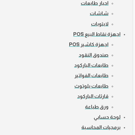
احبار طابعات
شاشات
لابتوبات
اجهزة نقاط البيع POS
اجهزة كاشير POS
صندوق النقود
طابعات الباركود
طابعات الفواتير
طابعات بلوتوث
قارئات الباركود
ورق طباعة
لوحة حسابي
برمجيات المحاسبة