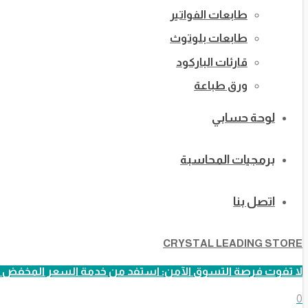
طابعات الفواتير
طابعات بلوتوث
قارئات الباركود
ورق طباعة
لوحة حسابي
برمجيات المحاسبة
اتصل بنا
CRYSTAL LEADING STORE
لا تفوت فرصة التسوق الآمن: استفد من خدمة السعر المخفض ا
0