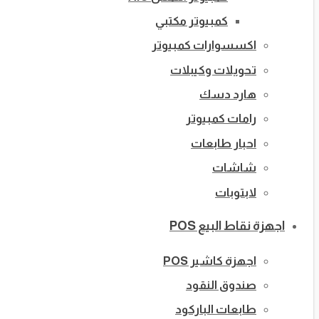
كمبيوتر مكتبي
اكسسوارات كمبيوتر
تحويلات وكيبلات
هارد دسك
رامات كمبيوتر
احبار طابعات
شاشات
لابتوبات
اجهزة نقاط البيع POS
اجهزة كاشير POS
صندوق النقود
طابعات الباركود