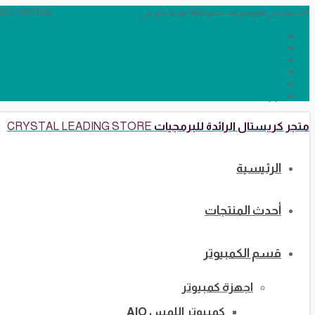
الأسعار في الموقع بعد خصم 50% مرحبا بكم في CRYSTAL LEADING
info@crystalstore.net
90111935
Twitter
Facebook
Instagram
YouTube
Telegram Broadcast
WhatsApp
متجر كريستال الرائدة للبرمجيات
CRYSTAL LEADING STORE
الرئيسية
أحدث المنتجات
قسم الكمبيوتر
اجهزة كمبيوتر
كمبيوتر اللمس AIO