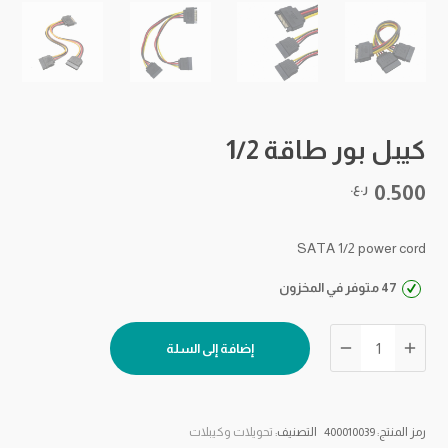
كيبل بور طاقة 1/2
0.500
ر.ع.
SATA 1/2 power cord
47 متوفر في المخزون
كمية
إضافة إلى السلة
كيبل
بور
طاقة
1/2
رمز المنتج:
400010039
التصنيف:
تحويلات وكيبلات