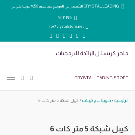
الأسعار في الموقع بعد خصم 50% مرحبا بكم في CRYSTAL LEADING
90111935
info@crystalstore.net
متجر كريستال الرائدة للبرمجيات
CRYSTAL LEADING STORE
الرئيسية
/
تحويلات وكيبلات
/ كيبل شبكة 5 متر كات 6
كيبل شبكة 5 متر كات 6