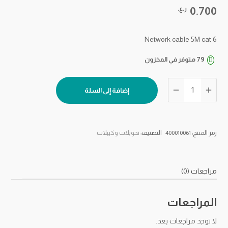
0.700
ر.ع.
Network cable 5M cat 6
79 متوفر في المخزون
كمية
إضافة إلى السلة
كيبل
شبكة
5
متر
رمز المنتج:
400010061
التصنيف:
تحويلات وكيبلات
كات
6
مراجعات (0)
المراجعات
لا توجد مراجعات بعد.