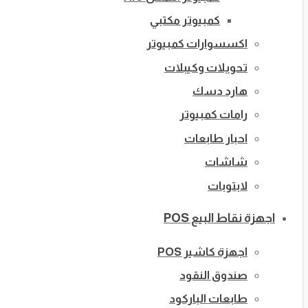
كمبيوتر مكتبي
اكسسوارات كمبيوتر
تحويلات وكيبلات
هارد دسك
رامات كمبيوتر
احبار طابعات
شاشات
لابتوبات
اجهزة نقاط البيع POS
اجهزة كاشير POS
صندوق النقود
طابعات الباركود