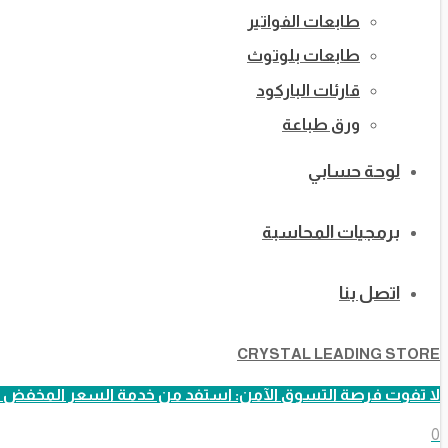
طابعات الفواتير
طابعات بلوتوث
قارئات الباركود
ورق طباعة
لوحة حسابي
برمجيات المحاسبة
اتصل بنا
CRYSTAL LEADING STORE
لا تفوت فرصة التسوق الآمن: استفد من خدمة السعر المخفض ا
0