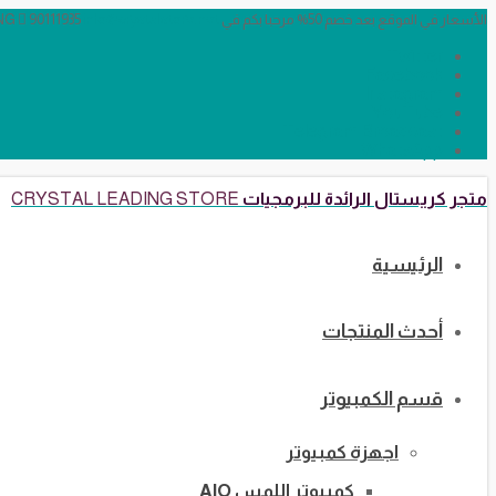
الأسعار في الموقع بعد خصم 50% مرحبا بكم في CRYSTAL LEADING
info@crystalstore.net
90111935
Twitter
Facebook
Instagram
YouTube
Telegram Broadcast
WhatsApp
متجر كريستال الرائدة للبرمجيات
CRYSTAL LEADING STORE
الرئيسية
أحدث المنتجات
قسم الكمبيوتر
اجهزة كمبيوتر
كمبيوتر اللمس AIO