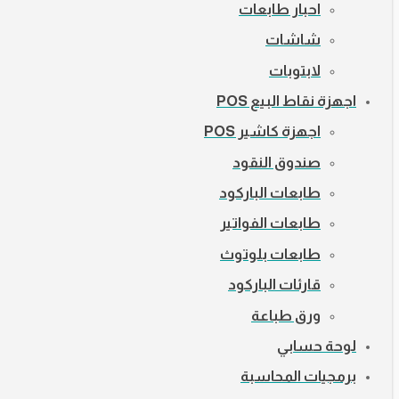
احبار طابعات
شاشات
لابتوبات
اجهزة نقاط البيع POS
اجهزة كاشير POS
صندوق النقود
طابعات الباركود
طابعات الفواتير
طابعات بلوتوث
قارئات الباركود
ورق طباعة
لوحة حسابي
برمجيات المحاسبة