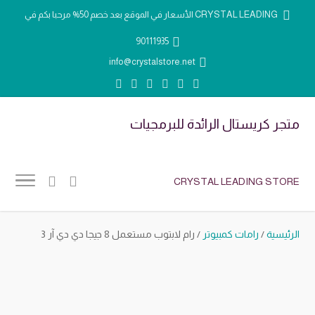
الأسعار في الموقع بعد خصم 50% مرحبا بكم في CRYSTAL LEADING
90111935
info@crystalstore.net
متجر كريستال الرائدة للبرمجيات
CRYSTAL LEADING STORE
الرئيسية
/
رامات كمبيوتر
/ رام لابتوب مستعمل 8 جيجا دي دي آر 3