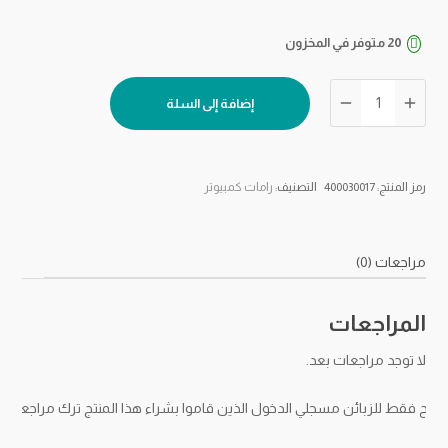
20 متوفر في المخزون
كمية
إضافة إلى السلة
رام
لابتوب
مستعمل
8
رمز المنتج:
400030017
التصنيف:
رامات كمبيوتر
جيجا
دي
دي
مراجعات (0)
آر
3
المراجعات
لا توجد مراجعات بعد.
مح فقط للزبائن مسجلي الدخول الذين قاموا بشراء هذا المنتج ترك مراجعة.