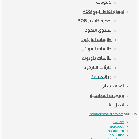
لابتوبات
اجهزة نقاط البيع POS
اجهزة كاشير POS
صندوق النقود
طابعات الباركود
طابعات الفواتير
طابعات بلوتوث
قارئات الباركود
ورق طباعة
لوحة حسابي
برمجيات المحاسبة
اتصل بنا
info@crystalstore.net
90111935
Twitter
Facebook
Instagram
YouTube