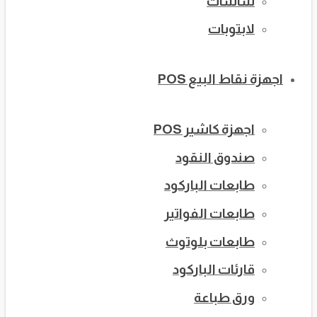
شاشات
لابتوبات
اجهزة نقاط البيع POS
اجهزة كاشير POS
صندوق النقود
طابعات الباركود
طابعات الفواتير
طابعات بلوتوث
قارئات الباركود
ورق طباعة