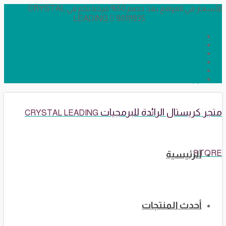
الأسعار في الموقع بعد خصم 50% مرحبا بكم في CRYSTAL
LEADING
90111935
info@crystalstore.net
Twitter
Facebook
Instagram
YouTube
Telegram Broadcast
WhatsApp
متجر كريستال الرائدة للبرمجيات
CRYSTAL LEADING
STORE
الرئيسية
أحدث المنتجات