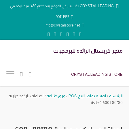
الأسعار في الموقع بعد خصم 50% مرحبا بكم في CRYSTAL LEADING
90111935
info@crystalstore.net
متجر كريستال الرائدة للبرمجيات
CRYSTAL LEADING STORE
الرئيسية
/
اجهزة نقاط البيع POS
/
ورق طباعة
/ لصاقات باركود حرارية
80*80 | 600 قطعة