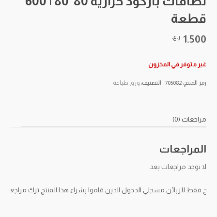
لصاقات باركود حرارية 80*80 | 600
قطعة
1.500
ر.ع.
غير متوفر في المخزون
رمز المنتج:
705082
التصنيف:
ورق طباعة
مراجعات (0)
المراجعات
لا توجد مراجعات بعد.
مح فقط للزبائن مسجلي الدخول الذين قاموا بشراء هذا المنتج ترك مراجعة.