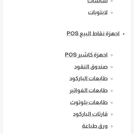
شاشات
لابتوبات
اجهزة نقاط البيع POS
اجهزة كاشير POS
صندوق النقود
طابعات الباركود
طابعات الفواتير
طابعات بلوتوث
قارئات الباركود
ورق طباعة