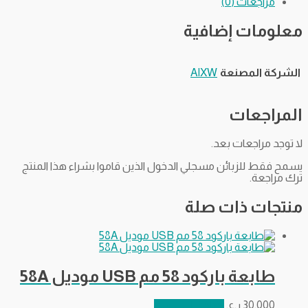
مراجعات (0)
معلومات إضافية
الشركة المصنعة
AIXW
المراجعات
لا توجد مراجعات بعد.
يسمح فقط للزبائن مسجلي الدخول الذين قاموا بشراء هذا المنتج
ترك مراجعة.
منتجات ذات صلة
طابعة باركود 58 مم USB موديل 58A
30.000
ر.ع.
إضافة إلى السلة