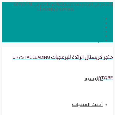
الأسعار في الموقع بعد خصم 50% مرحبا بكم في CRYSTAL
LEADING
90111935
info@crystalstore.net
Twitter
Facebook
Instagram
YouTube
Telegram Broadcast
WhatsApp
متجر كريستال الرائدة للبرمجيات
CRYSTAL LEADING
STORE
الرئيسية
أحدث المنتجات