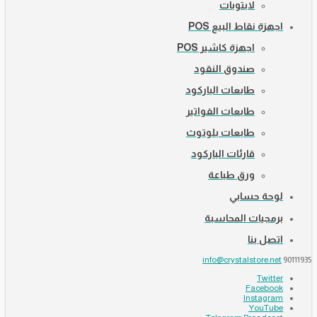
لابتوبات
اجهزة نقاط البيع POS
اجهزة كاشير POS
صندوق النقود
طابعات الباركود
طابعات الفواتير
طابعات بلوتوث
قارئات الباركود
ورق طباعة
لوحة حسابي
برمجيات المحاسبة
اتصل بنا
info@crystalstore.net
90111935
Twitter
Facebook
Instagram
YouTube