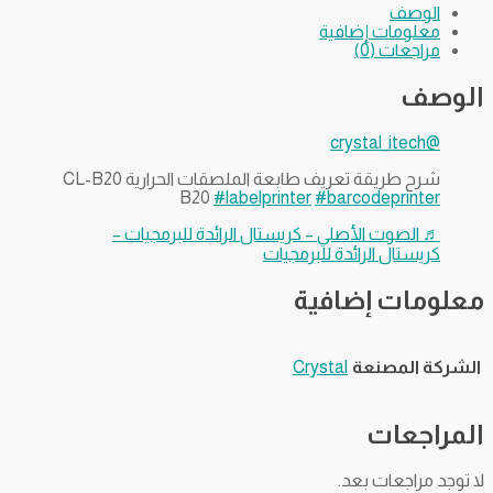
الوصف
معلومات إضافية
مراجعات (0)
الوصف
@crystal_itech
شرح طريقة تعريف طابعة الملصقات الحرارية CL-B20
B20
#labelprinter
#barcodeprinter
♬ الصوت الأصلي – كريستال الرائدة للبرمجيات –
كريستال الرائدة للبرمجيات
معلومات إضافية
الشركة المصنعة
Crystal
المراجعات
لا توجد مراجعات بعد.