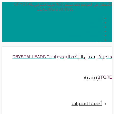
الأسعار في الموقع بعد خصم 50% مرحبا بكم في CRYSTAL
LEADING
90111935
info@crystalstore.net
Twitter
Facebook
Instagram
YouTube
Telegram Broadcast
WhatsApp
متجر كريستال الرائدة للبرمجيات
CRYSTAL LEADING
STORE
الرئيسية
أحدث المنتجات