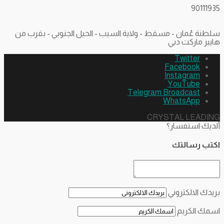
90111935
سلطنة عُمان - مسقط - ولاية السيب - الحيل الجنوبي - بقرب من
هايبر ماركت دبي
Twitter
Facebook
Instagram
YouTube
Telegram Broadcast
WhatsApp
CRYSTAL LEADING
ألديك استفسار؟
اكتب رسالتك
بريدك الالكتروني
اسمك الكريم