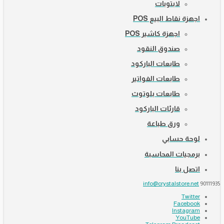
لابتوبات
اجهزة نقاط البيع POS
اجهزة كاشير POS
صندوق النقود
طابعات الباركود
طابعات الفواتير
طابعات بلوتوث
قارئات الباركود
ورق طباعة
لوحة حسابي
برمجيات المحاسبة
اتصل بنا
info@crystalstore.net
90111935
Twitter
Facebook
Instagram
YouTube