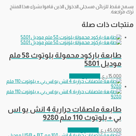
يسمح فقط للزبائن مسجلي الدخول الذين قاموا بشراء هذا المنتج
ترك مراجعة.
منتجات ذات صلة
طابعة باركود محمولة بلوتوث 58 ملم
موديل 5801
15.000
ر.ع.
إضافة إلى السلة
طابعة ملصقات حرارية 4 انش يو اس
بي + بلوتوث 110 ملم 9280
45.000
ر.ع.
إضافة إلى السلة