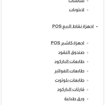
شاشات
لابتوبات
اجهزة نقاط البيع POS
اجهزة كاشير POS
صندوق النقود
طابعات الباركود
طابعات الفواتير
طابعات بلوتوث
قارئات الباركود
ورق طباعة