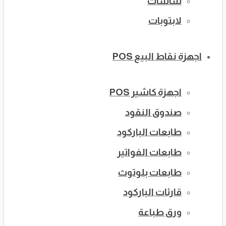
شاشات
لابتوبات
اجهزة نقاط البيع POS
اجهزة كاشير POS
صندوق النقود
طابعات الباركود
طابعات الفواتير
طابعات بلوتوث
قارئات الباركود
ورق طباعة