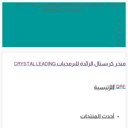
الأسعار في الموقع بعد خصم 50% مرحبا بكم في CRYSTAL
LEADING
90111935
info@crystalstore.net
Twitter
Facebook
Instagram
YouTube
Telegram Broadcast
WhatsApp
متجر كريستال الرائدة للبرمجيات
CRYSTAL LEADING
STORE
الرئيسية
أحدث المنتجات