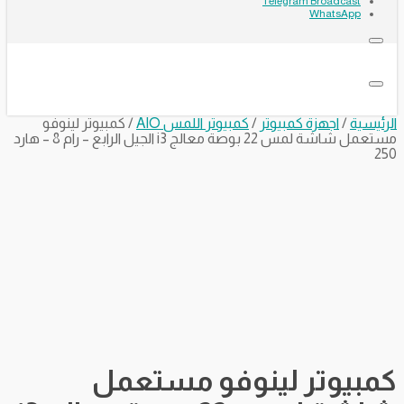
Telegram Broadcast
WhatsApp
الرئيسية
/
اجهزة كمبيوتر
/
كمبيوتر اللمس AIO
/ كمبيوتر لينوفو
مستعمل شاشة لمس 22 بوصة معالج i3 الجيل الرابع – رام 8 – هارد
250
كمبيوتر لينوفو مستعمل