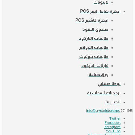
لابتوبات
اجهزة نقاط البيع POS
اجهزة كاشير POS
صندوق النقود
طابعات الباركود
طابعات الفواتير
طابعات بلوتوث
قارئات الباركود
ورق طباعة
لوحة حسابي
برمجيات المحاسبة
اتصل بنا
info@crystalstore.net
90111935
Twitter
Facebook
Instagram
YouTube