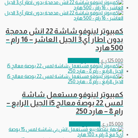
كمبيوتر لينوفو شاشة 22 انش مدمجة
بدون اطار آي3 الجيل العاشر – 16 رام –
500 هارد
125.000
ر.ع.
إضافة إلى السلة
كمبيوتر لينوفو مستعمل شاشة
لمس 22 بوصة معالج i5 الجيل الرابع –
رام 8 – هارد 250
85.000
ر.ع.
إضافة إلى السلة