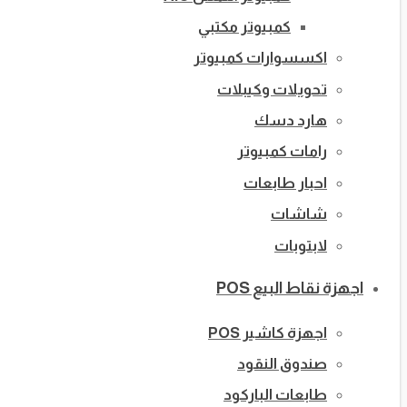
كمبيوتر مكتبي
اكسسوارات كمبيوتر
تحويلات وكيبلات
هارد دسك
رامات كمبيوتر
احبار طابعات
شاشات
لابتوبات
اجهزة نقاط البيع POS
اجهزة كاشير POS
صندوق النقود
طابعات الباركود