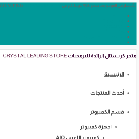
الأسعار في الموقع بعد خصم 50% مرحبا بكم في CRYSTAL LEADING
info@crystalstore.net
90111935
Twitter
Facebook
Instagram
YouTube
Telegram Broadcast
WhatsApp
متجر كريستال الرائدة للبرمجيات
CRYSTAL LEADING STORE
الرئيسية
أحدث المنتجات
قسم الكمبيوتر
اجهزة كمبيوتر
كمبيوتر اللمس AIO