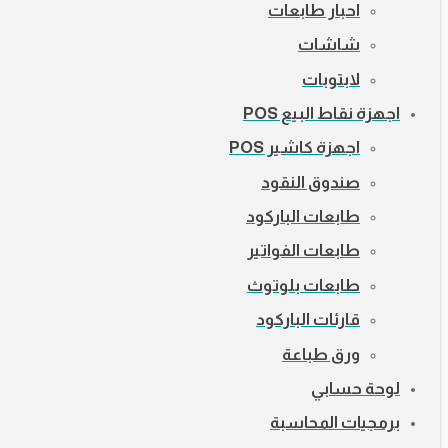
احبار طابعات
شاشات
لابتوبات
اجهزة نقاط البيع POS
اجهزة كاشير POS
صندوق النقود
طابعات الباركود
طابعات الفواتير
طابعات بلوتوث
قارئات الباركود
ورق طباعة
لوحة حسابي
برمجيات المحاسبة