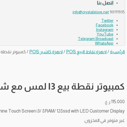
اتصل بنا
info@crystalstore.net
90111935
Twitter
Facebook
Instagram
YouTube
Telegram Broadcast
WhatsApp
الرئيسية
/
اجهزة نقاط البيع POS
/
اجهزة كاشير POS
/ كمبيوتر نقطة بيع I3 لمس مع شاشة عرض السعر – 8 را
كمبيوتر نقطة بيع I3 لمس مع شاشة عرض السعر – 8 رام – 128 هارد
115.000
ر.ع.
ne Touch Screen i3/ 8RAM/ 128ssd with LED Customer Display
غير متوفر في المخزون