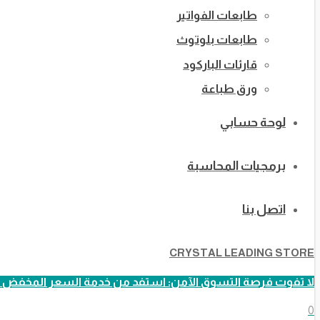
طابعات الفواتير
طابعات بلوتوث
قارئات الباركود
ورق طباعة
لوحة حسابي
برمجيات المحاسبة
اتصل بنا
CRYSTAL LEADING STORE
لا تفوت فرصة التسوق الآمن: استفد من خدمة السعر المخفض ا
0