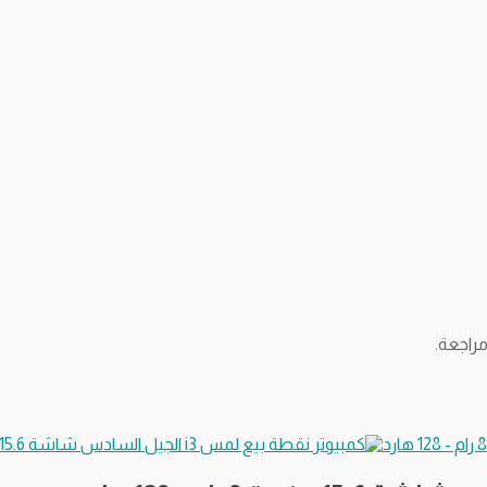
راجعة.