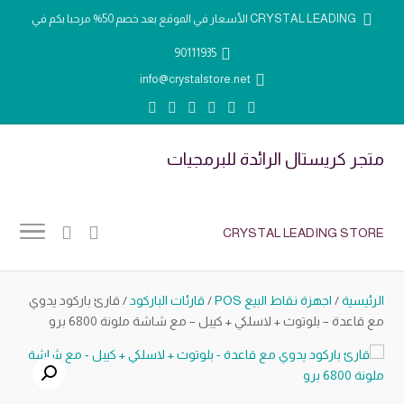
الأسعار في الموقع بعد خصم 50% مرحبا بكم في CRYSTAL LEADING
90111935
info@crystalstore.net
متجر كريستال الرائدة للبرمجيات
CRYSTAL LEADING STORE
الرئيسية
/
اجهزة نقاط البيع POS
/
قارئات الباركود
/ قارئ باركود يدوي
مع قاعدة – بلوتوث + لاسلكي + كيبل – مع شاشة ملونة 6800 برو