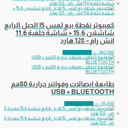
كمبيوتر نقطة بيع لمس I5 الجيل الرابع
شاشتين 15.6 + شاشة خلفية 11.6
انش رام – 128 هارد
160.000
ر.ع.
إضافة إلى السلة
طابعة ايصالات وفواتير حرارية 80مم
USB + BLUETOOTH
35.000
ر.ع.
إضافة إلى السلة