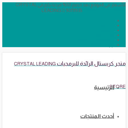
الأسعار في الموقع بعد خصم 50% مرحبا بكم في CRYSTAL
LEADING
90111935
info@crystalstore.net
Twitter
Facebook
Instagram
YouTube
Telegram Broadcast
WhatsApp
متجر كريستال الرائدة للبرمجيات
CRYSTAL LEADING
STORE
الرئيسية
أحدث المنتجات