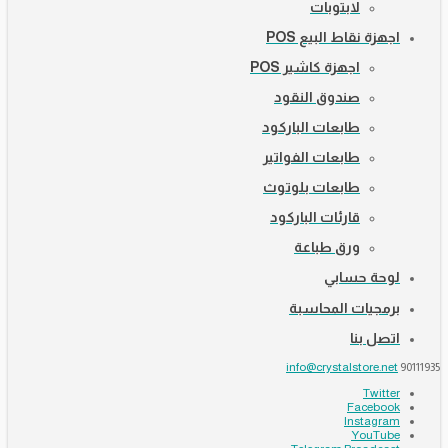
لابتوبات
اجهزة نقاط البيع POS
اجهزة كاشير POS
صندوق النقود
طابعات الباركود
طابعات الفواتير
طابعات بلوتوث
قارئات الباركود
ورق طباعة
لوحة حسابي
برمجيات المحاسبة
اتصل بنا
info@crystalstore.net
90111935
Twitter
Facebook
Instagram
YouTube