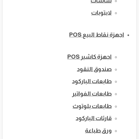
شاشات
لابتوبات
اجهزة نقاط البيع POS
اجهزة كاشير POS
صندوق النقود
طابعات الباركود
طابعات الفواتير
طابعات بلوتوث
قارئات الباركود
ورق طباعة