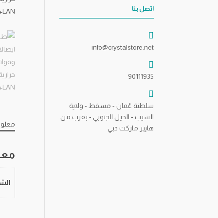
اتصل بنا
info@crystalstore.net
90111935
سلطنة عُمان - مسقط - ولاية
السيب - الحيل الجنوبي - بقرب من
معلوم
هايبر ماركت دبي
معل
الشر