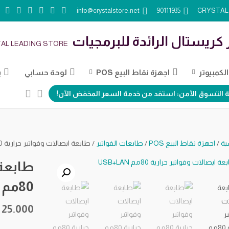
info@crystalstore.net
90111935
 كريستال الرائدة للبرمجيات
AL LEADING STORE
كمبيوتر
اجهزة نقاط البيع POS
لوحة حسابي
ب
 التسوق الآمن: استفد من خدمة السعر المخفض الآن!
ية
/
اجهزة نقاط البيع POS
/
طابعات الفواتير
/ طابعة ايصالات وفواتير حرارية 80مم USB+LAN
طابعة 
80مم USB+LAN
25.000