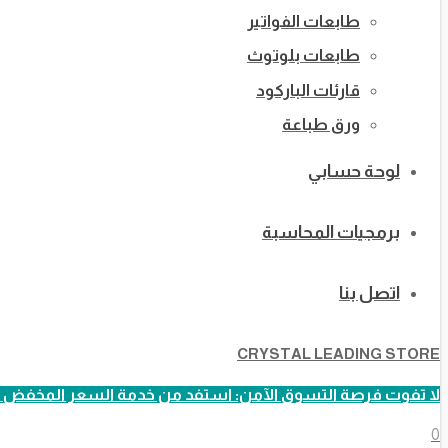
طابعات الفواتير
طابعات بلوتوث
قارئات الباركود
ورق طباعة
لوحة حسابي
برمجيات المحاسبة
اتصل بنا
CRYSTAL LEADING STORE
لا تفوت فرصة التسوق الآمن: استفد من خدمة السعر المخفض ا
0