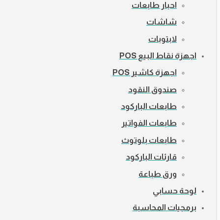
احبار طابعات
شاشات
لابتوبات
اجهزة نقاط البيع POS
اجهزة كاشير POS
صندوق النقود
طابعات الباركود
طابعات الفواتير
طابعات بلوتوث
قارئات الباركود
ورق طباعة
لوحة حسابي
برمجيات المحاسبة