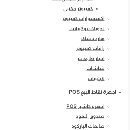
كمبيوتر مكتبي
اكسسوارات كمبيوتر
تحويلات وكيبلات
هارد دسك
رامات كمبيوتر
احبار طابعات
شاشات
لابتوبات
اجهزة نقاط البيع POS
اجهزة كاشير POS
صندوق النقود
طابعات الباركود