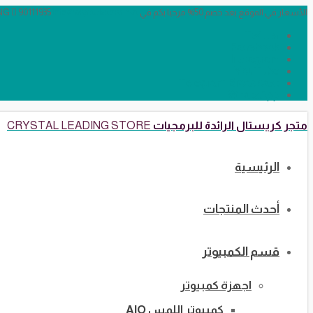
الأسعار في الموقع بعد خصم 50% مرحبا بكم في CRYSTAL LEADING
info@crystalstore.net
90111935
Twitter
Facebook
Instagram
YouTube
Telegram Broadcast
WhatsApp
متجر كريستال الرائدة للبرمجيات
CRYSTAL LEADING STORE
الرئيسية
أحدث المنتجات
قسم الكمبيوتر
اجهزة كمبيوتر
كمبيوتر اللمس AIO