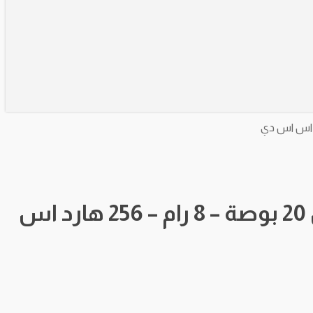
كمبيوتر اتش بي مستعمل I5 الجيل السادس بشاشة لمس قياس 20 بوصة – 8 رام – 256 هارد اس