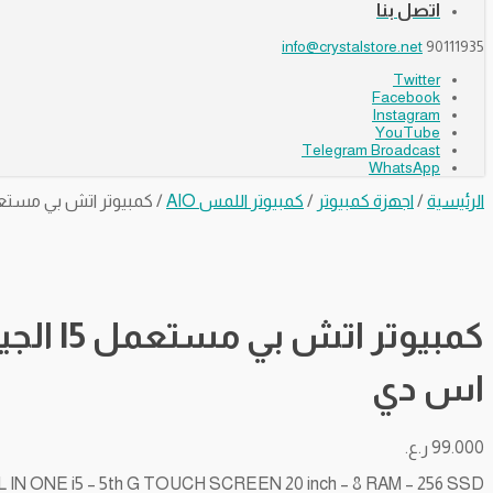
اتصل بنا
info@crystalstore.net
90111935
Twitter
Facebook
Instagram
YouTube
Telegram Broadcast
WhatsApp
الرئيسية
/
اجهزة كمبيوتر
/
كمبيوتر اللمس AIO
/ كمبيوتر اتش بي مستعمل I5 الجيل السادس بشاشة لمس قياس 20 بوصة – 8 رام – 256
اس دي
99.000
ر.ع.
 IN ONE i5 – 5th G TOUCH SCREEN 20 inch – 8 RAM – 256 SSD