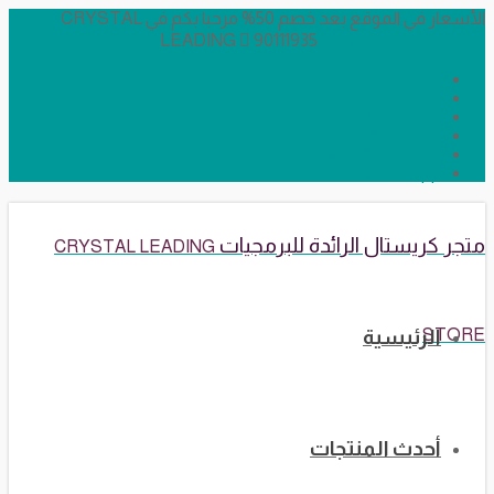
الأسعار في الموقع بعد خصم 50% مرحبا بكم في CRYSTAL
LEADING
90111935
info@crystalstore.net
Twitter
Facebook
Instagram
YouTube
Telegram Broadcast
WhatsApp
متجر كريستال الرائدة للبرمجيات
CRYSTAL LEADING
STORE
الرئيسية
أحدث المنتجات