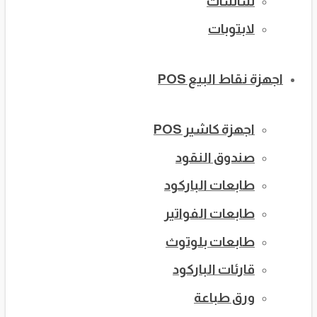
شاشات
لابتوبات
اجهزة نقاط البيع POS
اجهزة كاشير POS
صندوق النقود
طابعات الباركود
طابعات الفواتير
طابعات بلوتوث
قارئات الباركود
ورق طباعة