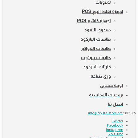
لابتوبات
اجهزة نقاط البيع POS
اجهزة كاشير POS
صندوق النقود
طابعات الباركود
طابعات الفواتير
طابعات بلوتوث
قارئات الباركود
ورق طباعة
لوحة حسابي
برمجيات المحاسبة
اتصل بنا
info@crystalstore.net
90111935
Twitter
Facebook
Instagram
YouTube