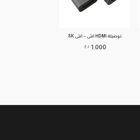
توصيلة HDMI انثى – انثى 8K
1.000
ر.ع.