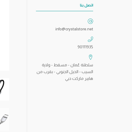
اتصل بنا
info@crystalstore.net
90111935
سلطنة عُمان - مسقط - ولاية
السيب - الحيل الجنوبي - بقرب من
هايبر ماركت دبي