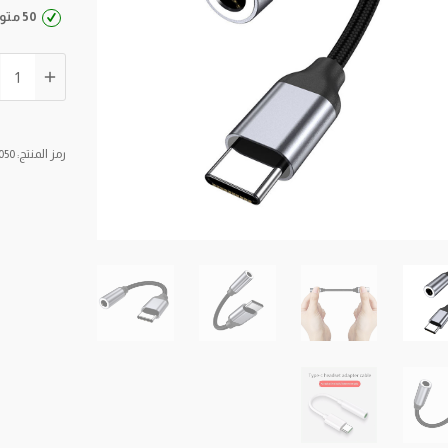
50 متوفر في المخزون
كمية
تحويلة
من
Type-
رمز المنتج:
050
C
الى
صوت