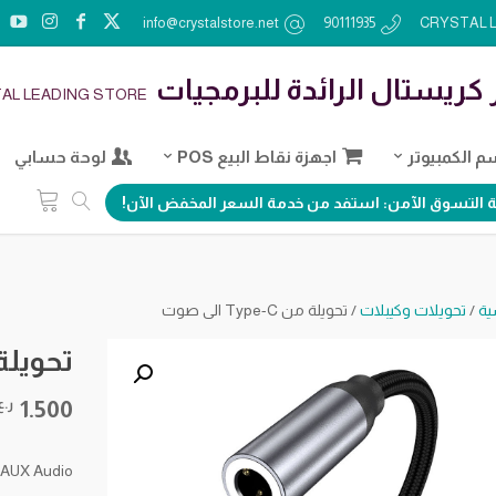
info@crystalstore.net
90111935
 كريستال الرائدة للبرمجيات
AL LEADING STORE
 الكمبيوتر
اجهزة نقاط البيع POS
لوحة حسابي
 التسوق الآمن: استفد من خدمة السعر المخفض الآن!
ية
/
تحويلات وكيبلات
/ تحويلة من Type-C الى صوت
تحويلة من pe-C
1.500
ر.ع
 AUX Audio