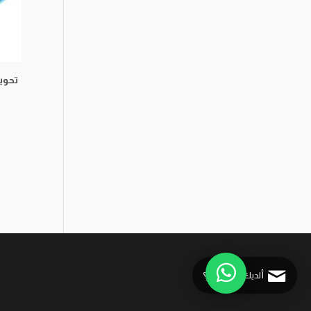
ألديك استفسار؟