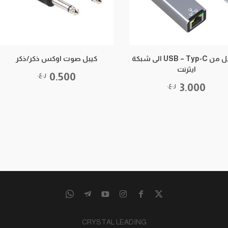
تحويل من USB – Typ-C الى شبكة
كيبل صوت اوكس ذكر/ذكر
ايثرنت
0.500
ر.ع.
3.000
ر.ع.
CRYSTAL LEADING