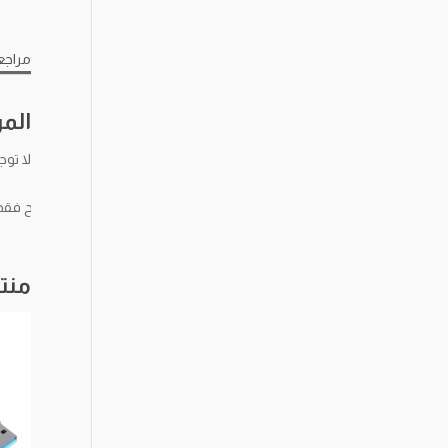
مراجعا
الم
لا توج
يسمح فقط ل
منت