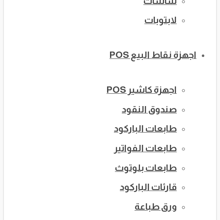
شاشات
لابتوبات
اجهزة نقاط البيع POS
اجهزة كاشير POS
صندوق النقود
طابعات الباركود
طابعات الفواتير
طابعات بلوتوث
قارئات الباركود
ورق طباعة