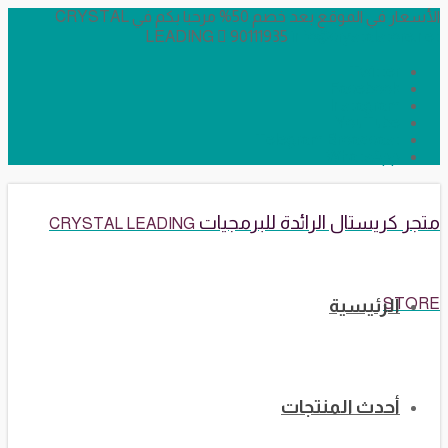
الأسعار في الموقع بعد خصم 50% مرحبا بكم في CRYSTAL
LEADING
90111935
info@crystalstore.net
Twitter
Facebook
Instagram
YouTube
Telegram Broadcast
WhatsApp
متجر كريستال الرائدة للبرمجيات
CRYSTAL LEADING
STORE
الرئيسية
أحدث المنتجات