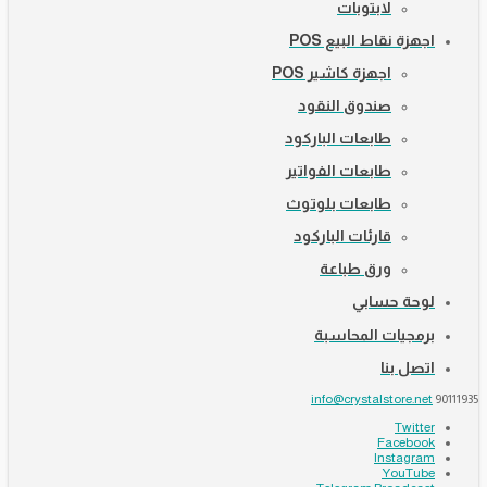
لابتوبات
اجهزة نقاط البيع POS
اجهزة كاشير POS
صندوق النقود
طابعات الباركود
طابعات الفواتير
طابعات بلوتوث
قارئات الباركود
ورق طباعة
لوحة حسابي
برمجيات المحاسبة
اتصل بنا
info@crystalstore.net
90111935
Twitter
Facebook
Instagram
YouTube