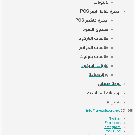
لابتوبات
اجهزة نقاط البيع POS
اجهزة كاشير POS
صندوق النقود
طابعات الباركود
طابعات الفواتير
طابعات بلوتوث
قارئات الباركود
ورق طباعة
لوحة حسابي
برمجيات المحاسبة
اتصل بنا
info@crystalstore.net
90111935
Twitter
Facebook
Instagram
YouTube