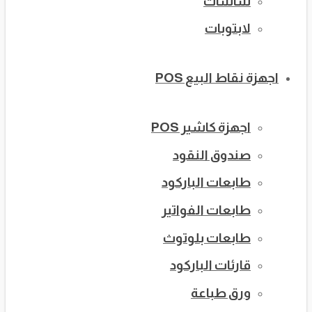
شاشات
لابتوبات
اجهزة نقاط البيع POS
اجهزة كاشير POS
صندوق النقود
طابعات الباركود
طابعات الفواتير
طابعات بلوتوث
قارئات الباركود
ورق طباعة