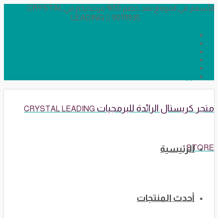
الأسعار في الموقع بعد خصم 50% مرحبا بكم في CRYSTAL
LEADING
90111935
info@crystalstore.net
Twitter
Facebook
Instagram
YouTube
Telegram Broadcast
WhatsApp
متجر كريستال الرائدة للبرمجيات
CRYSTAL LEADING
STORE
الرئيسية
أحدث المنتجات