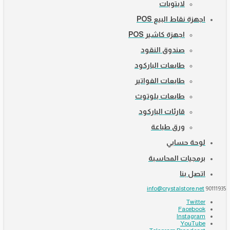
لابتوبات
اجهزة نقاط البيع POS
اجهزة كاشير POS
صندوق النقود
طابعات الباركود
طابعات الفواتير
طابعات بلوتوث
قارئات الباركود
ورق طباعة
لوحة حسابي
برمجيات المحاسبة
اتصل بنا
info@crystalstore.net
90111935
Twitter
Facebook
Instagram
YouTube