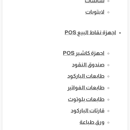
شاشات
لابتوبات
اجهزة نقاط البيع POS
اجهزة كاشير POS
صندوق النقود
طابعات الباركود
طابعات الفواتير
طابعات بلوتوث
قارئات الباركود
ورق طباعة