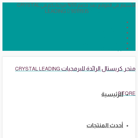
الأسعار في الموقع بعد خصم 50% مرحبا بكم في CRYSTAL
LEADING
90111935
info@crystalstore.net
Twitter
Facebook
Instagram
YouTube
Telegram Broadcast
WhatsApp
متجر كريستال الرائدة للبرمجيات
CRYSTAL LEADING
STORE
الرئيسية
أحدث المنتجات