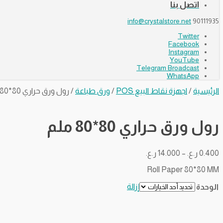
اتصل بنا
info@crystalstore.net
90111935
Twitter
Facebook
Instagram
YouTube
Telegram Broadcast
WhatsApp
الرئيسية
/
اجهزة نقاط البيع POS
/
ورق طباعة
/ رول ورق حراري 80*80 ملم
رول ورق حراري 80*80 ملم
نطاق
0.400
ر.ع.
–
14.000
ر.ع.
السعر:
Roll Paper 80*80 MM
من
خلال
إزالة
الوحدة