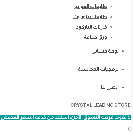
طابعات الفواتير
طابعات بلوتوث
قارئات الباركود
ورق طباعة
لوحة حسابي
برمجيات المحاسبة
اتصل بنا
CRYSTAL LEADING STORE
لا تفوت فرصة التسوق الآمن: استفد من خدمة السعر المخفض ا
0