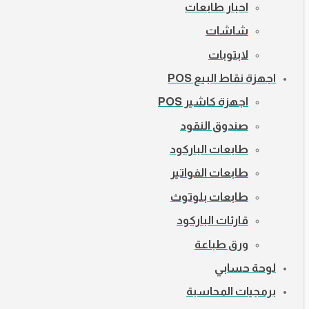
احبار طابعات
شاشات
لابتوبات
اجهزة نقاط البيع POS
اجهزة كاشير POS
صندوق النقود
طابعات الباركود
طابعات الفواتير
طابعات بلوتوث
قارئات الباركود
ورق طباعة
لوحة حسابي
برمجيات المحاسبة