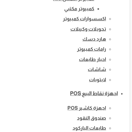
كمبيوتر مكتبي
اكسسوارات كمبيوتر
تحويلات وكيبلات
هارد دسك
رامات كمبيوتر
احبار طابعات
شاشات
لابتوبات
اجهزة نقاط البيع POS
اجهزة كاشير POS
صندوق النقود
طابعات الباركود