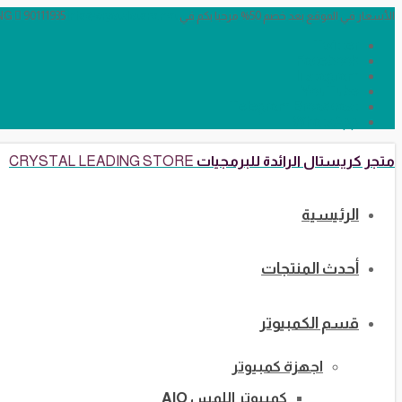
الأسعار في الموقع بعد خصم 50% مرحبا بكم في CRYSTAL LEADING
info@crystalstore.net
90111935
Twitter
Facebook
Instagram
YouTube
Telegram Broadcast
WhatsApp
متجر كريستال الرائدة للبرمجيات
CRYSTAL LEADING STORE
الرئيسية
أحدث المنتجات
قسم الكمبيوتر
اجهزة كمبيوتر
كمبيوتر اللمس AIO