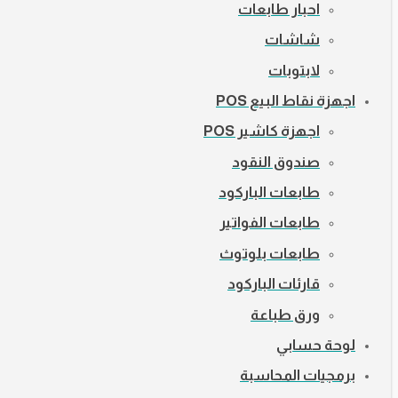
احبار طابعات
شاشات
لابتوبات
اجهزة نقاط البيع POS
اجهزة كاشير POS
صندوق النقود
طابعات الباركود
طابعات الفواتير
طابعات بلوتوث
قارئات الباركود
ورق طباعة
لوحة حسابي
برمجيات المحاسبة