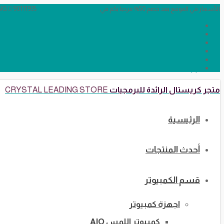
الأسعار في الموقع بعد خصم 50% مرحبا بكم في CRYSTAL LEADING
info@crystalstore.net
90111935
Twitter
Facebook
Instagram
YouTube
Telegram Broadcast
WhatsApp
متجر كريستال الرائدة للبرمجيات
CRYSTAL LEADING STORE
الرئيسية
أحدث المنتجات
قسم الكمبيوتر
اجهزة كمبيوتر
كمبيوتر اللمس AIO