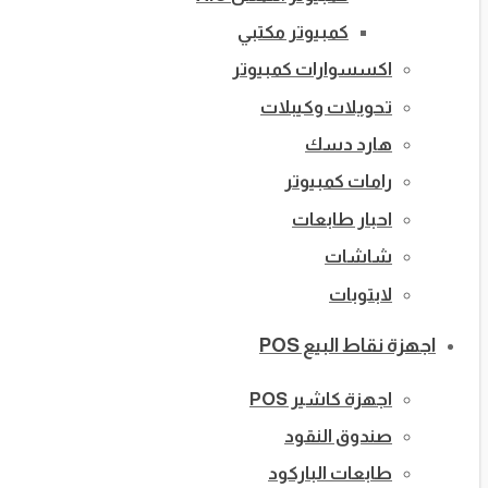
كمبيوتر مكتبي
اكسسوارات كمبيوتر
تحويلات وكيبلات
هارد دسك
رامات كمبيوتر
احبار طابعات
شاشات
لابتوبات
اجهزة نقاط البيع POS
اجهزة كاشير POS
صندوق النقود
طابعات الباركود