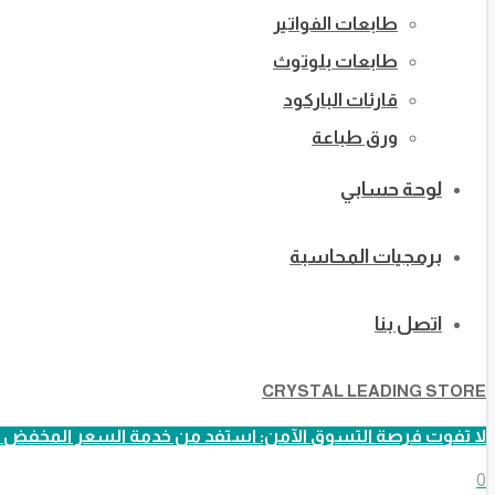
طابعات الفواتير
طابعات بلوتوث
قارئات الباركود
ورق طباعة
لوحة حسابي
برمجيات المحاسبة
اتصل بنا
CRYSTAL LEADING STORE
لا تفوت فرصة التسوق الآمن: استفد من خدمة السعر المخفض ا
0