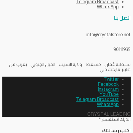
Telegram Broadcast
WhatsApp
اتصل بنا
info@crystalstore.net
90111935
سلطنة عُمان - مسقط - ولاية السيب - الحيل الجنوبي - بقرب من
هايبر ماركت دبي
Twitter
Facebook
Instagram
YouTube
Telegram Broadcast
WhatsApp
CRYSTAL LEADING
ألديك استفسار؟
اكتب رسالتك