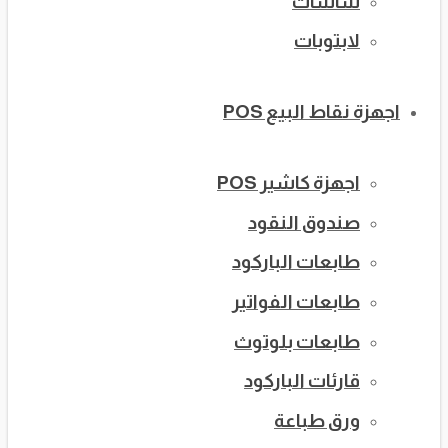
شاشات
لابتوبات
اجهزة نقاط البيع POS
اجهزة كاشير POS
صندوق النقود
طابعات الباركود
طابعات الفواتير
طابعات بلوتوث
قارئات الباركود
ورق طباعة