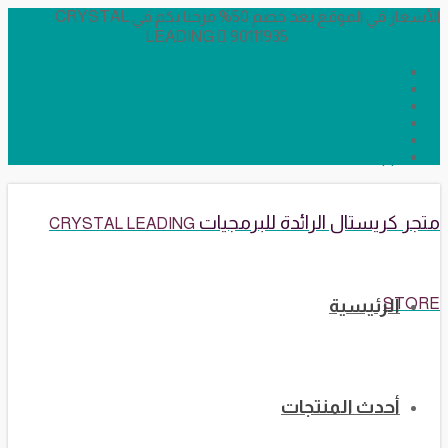
الأسعار في الموقع بعد خصم 50% مرحبا بكم في CRYSTAL
LEADING
90111935
info@crystalstore.net
Twitter
Facebook
Instagram
YouTube
Telegram Broadcast
WhatsApp
متجر كريستال الرائدة للبرمجيات
CRYSTAL LEADING
STORE
الرئيسية
أحدث المنتجات