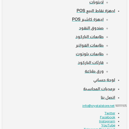
لابتوبات
اجهزة نقاط البيع POS
اجهزة كاشير POS
صندوق النقود
طابعات الباركود
طابعات الفواتير
طابعات بلوتوث
قارئات الباركود
ورق طباعة
لوحة حسابي
برمجيات المحاسبة
اتصل بنا
info@crystalstore.net
90111935
Twitter
Facebook
Instagram
YouTube